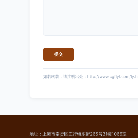
如若转载，请注明出处：http://www.cgflyf.com/ly.h
地址：上海市奉贤区庄行镇东街265号31幢1066室