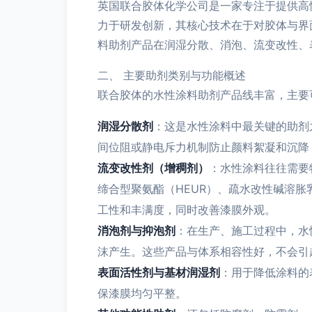
英国联合胶体化学公司是一家专注于提供高
力于研发创新，其核心技术在于对胶体与界
料助剂产品在润湿分散、消泡、流变改性、
二、 主要助剂类别与功能概述
联合胶体的水性涂料助剂产品线丰富，主要
润湿分散剂
：这是水性涂料中最关键的助剂
间位阻或静电斥力机制防止颜料絮凝和沉降
流变改性剂（增稠剂）
：水性涂料往往需要
缔合型聚氨酯（HEUR）、疏水改性碱溶
工性和丰满度，同时改善漆膜外观。
消泡剂与抑泡剂
：在生产、施工过程中，水
沫产生。这些产品与体系相容性好，不会引
表面活性剂与基材润湿剂
：用于降低涂料的
保漆膜均匀平整。